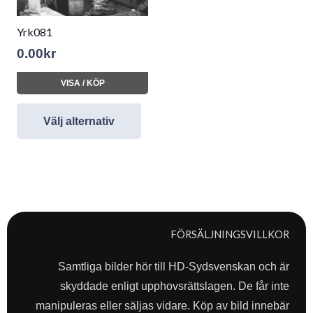
Yrk081
0.00
kr
VISA / KÖP
Välj alternativ
FÖRSÄLJNINGSVILLKOR
Samtliga bilder hör till HD-Sydsvenskan och är
skyddade enligt upphovsrättslagen. De får inte
manipuleras eller säljas vidare. Köp av bild innebär