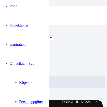
Podd
Ramones
Kollektioner
Endast ett sökresultat
Inspiration
00258026
Om Bilder i Syd
0.00
kr
VISA / KÖP
Välj alternativ
Köpvillkor
Personuppgifter
FÖRSÄLJNINGSVILLKOR