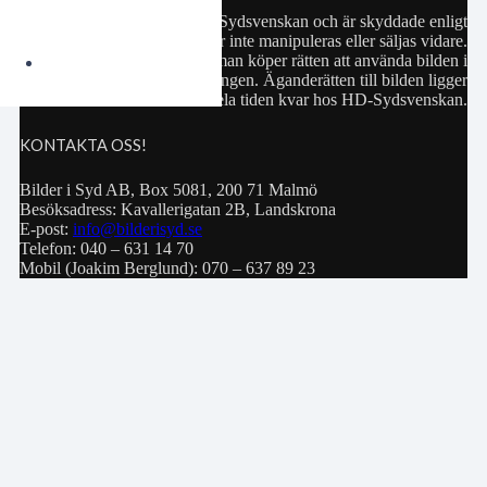
Samtliga bilder hör till HD-Sydsvenskan och är skyddade enligt
upphovsrättslagen. De får inte manipuleras eller säljas vidare.
Köp av bild innebär att man köper rätten att använda bilden i
privat bruk eller för publiceringen. Äganderätten till bilden ligger
hela tiden kvar hos HD-Sydsvenskan.
KONTAKTA OSS!
Bilder i Syd AB, Box 5081, 200 71 Malmö
Besöksadress: Kavallerigatan 2B, Landskrona
E-post:
info@bilderisyd.se
Telefon: 040 – 631 14 70
Mobil (Joakim Berglund): 070 – 637 89 23