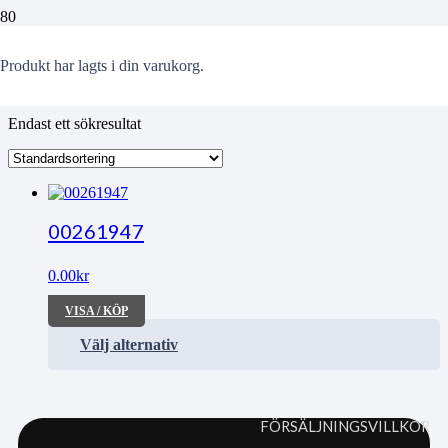
Redhawks-Västerås
Produkt
har lagts i din varukorg.
Endast ett sökresultat
00261947
0.00
kr
VISA / KÖP
Välj alternativ
FÖRSÄLJNINGSVILLKOR