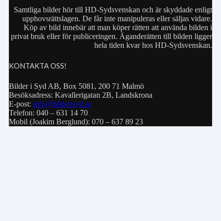
Samtliga bilder hör till HD-Sydsvenskan och är skyddade enligt
upphovsrättslagen. De får inte manipuleras eller säljas vidare.
Köp av bild innebär att man köper rätten att använda bilden i
privat bruk eller för publiceringen. Äganderätten till bilden ligger
hela tiden kvar hos HD-Sydsvenskan.
KONTAKTA OSS!
Bilder i Syd AB, Box 5081, 200 71 Malmö
Besöksadress: Kavallerigatan 2B, Landskrona
E-post:
info@bilderisyd.se
Telefon: 040 – 631 14 70
Mobil (Joakim Berglund): 070 – 637 89 23