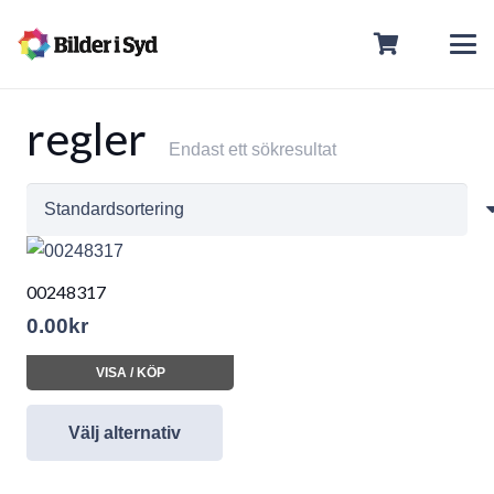
regler
Endast ett sökresultat
00248317
0.00
kr
VISA / KÖP
Välj alternativ