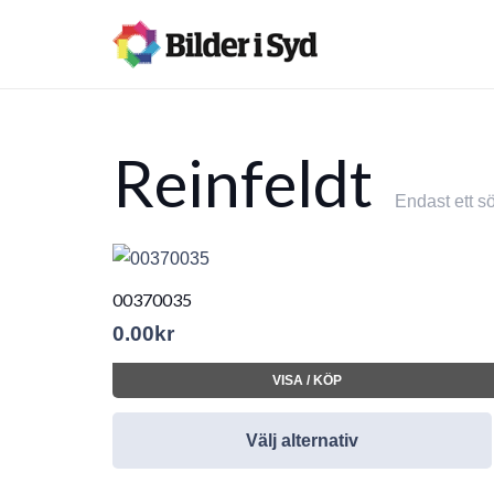
Reinfeldt
Endast ett sö
00370035
0.00
kr
VISA / KÖP
Välj alternativ