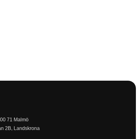
 200 71 Malmö
an 2B, Landskrona