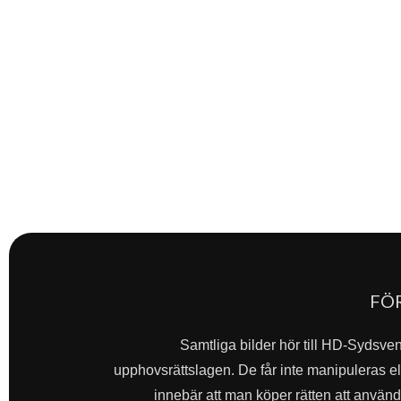
FÖ
Samtliga bilder hör till HD-Sydsve
upphovsrättslagen. De får inte manipuleras ell
innebär att man köper rätten att använda 