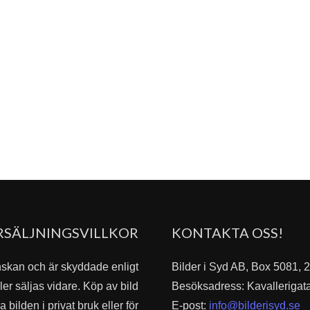
RSÄLJNINGSVILLKOR
KONTAKTA OSS!
nskan och är skyddade enligt
Bilder i Syd AB, Box 5081,
er säljas vidare. Köp av bild
Besöksadress: Kavallerigat
bilden i privat bruk eller för
E-post:
info@bilderisyd.se