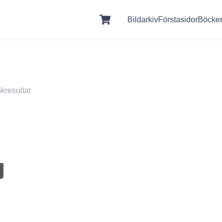
Bildarkiv
Förstasidor
Böcke
kresultat