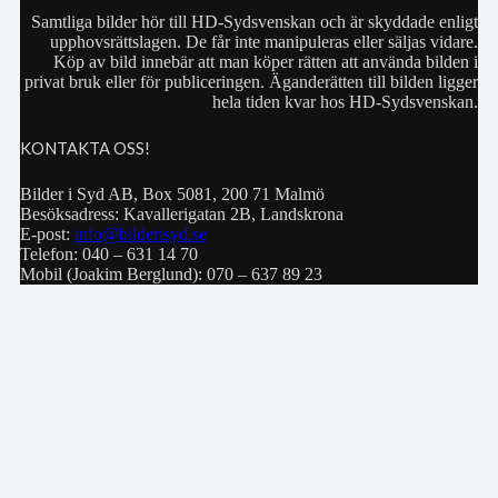
Samtliga bilder hör till HD-Sydsvenskan och är skyddade enligt
upphovsrättslagen. De får inte manipuleras eller säljas vidare.
Köp av bild innebär att man köper rätten att använda bilden i
privat bruk eller för publiceringen. Äganderätten till bilden ligger
hela tiden kvar hos HD-Sydsvenskan.
KONTAKTA OSS!
Bilder i Syd AB, Box 5081, 200 71 Malmö
Besöksadress: Kavallerigatan 2B, Landskrona
E-post:
info@bilderisyd.se
Telefon: 040 – 631 14 70
Mobil (Joakim Berglund): 070 – 637 89 23