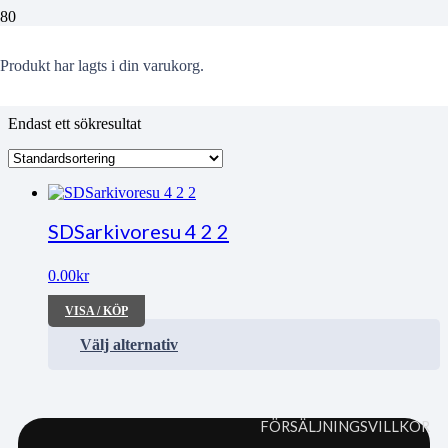
Resen?rer
Produkt
har lagts i din varukorg.
Endast ett sökresultat
SDSarkivoresu 4 2 2
0.00
kr
VISA / KÖP
Välj alternativ
FÖRSÄLJNINGSVILLKOR