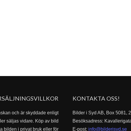
RSÄLJNINGSVILLKOR
KONTAKTA OSS!
nskan och är skyddade enligt
Bilder i Syd AB, Box 5081,
er säljas vidare. Köp av bild
Besöksadress: Kavallerigat
bilden i privat bruk eller för
E-post:
info@bilderisyd.se