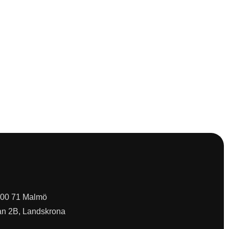
 200 71 Malmö
an 2B, Landskrona