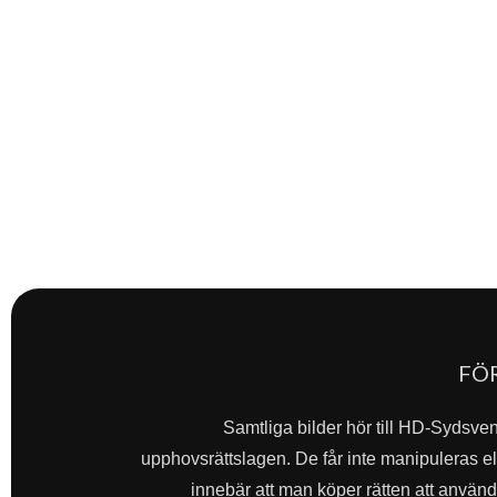
FÖ
Samtliga bilder hör till HD-Sydsve
upphovsrättslagen. De får inte manipuleras ell
innebär att man köper rätten att använda 