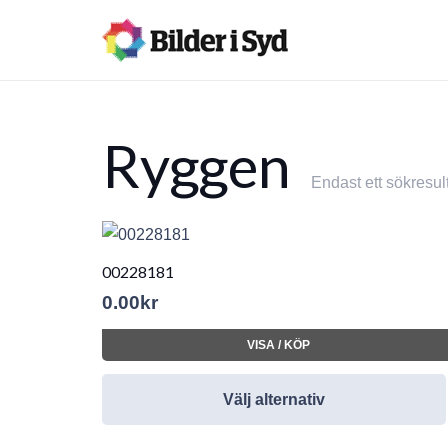
Ryggen
Endast ett sökresul
00228181
0.00
kr
VISA / KÖP
Välj alternativ