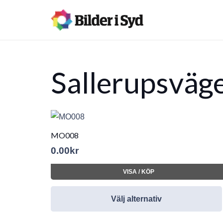
Sallerupsväg
MO008
0.00
kr
VISA / KÖP
Välj alternativ