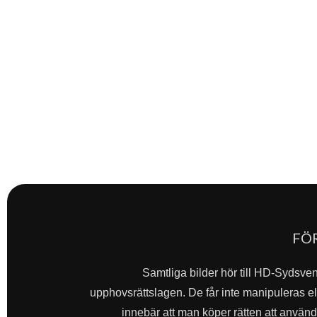
FÖ
Samtliga bilder hör till HD-Sydsve
upphovsrättslagen. De får inte manipuleras ell
innebär att man köper rätten att använda 