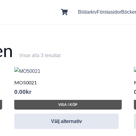
Bildarkiv
Förstasidor
Böcke
en
Visar alla 3 resultat
MO50021
0.00
kr
VISA / KÖP
Välj alternativ