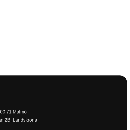
 200 71 Malmö
an 2B, Landskrona