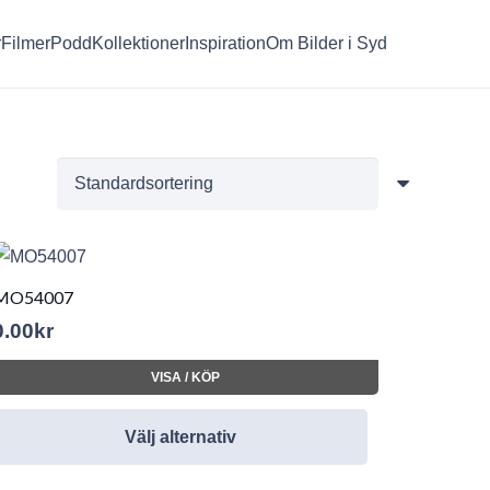
r
Filmer
Podd
Kollektioner
Inspiration
Om Bilder i Syd
MO54007
0.00
kr
VISA / KÖP
Välj alternativ