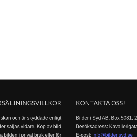
RSÄLJNINGSVILLKOR
KONTAKTA OSS!
nskan och är skyddade enligt
Bilder i Syd AB, Box 5081,
er säljas vidare. Köp av bild
Besöksadress: Kavallerigat
bilden i privat bruk eller för
E-post:
info@bilderisyd.se