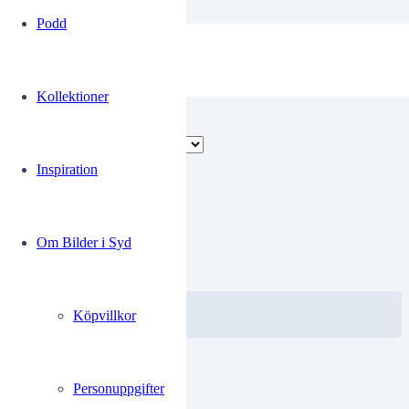
Podd
Samuelsson
Kollektioner
Visar alla 2 resultat
Inspiration
00229131
Om Bilder i Syd
0.00
kr
VISA / KÖP
Välj alternativ
Köpvillkor
Personuppgifter
00244563