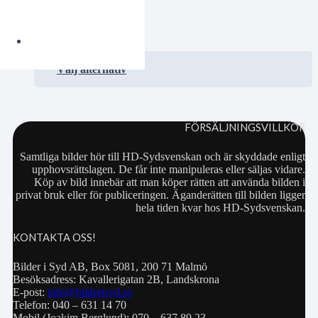
0.00
kr
VISA / KÖP
Välj alternativ
FÖRSÄLJNINGSVILLKOR
Samtliga bilder hör till HD-Sydsvenskan och är skyddade enligt
upphovsrättslagen. De får inte manipuleras eller säljas vidare.
Köp av bild innebär att man köper rätten att använda bilden i
privat bruk eller för publiceringen. Äganderätten till bilden ligger
hela tiden kvar hos HD-Sydsvenskan.
KONTAKTA OSS!
Bilder i Syd AB, Box 5081, 200 71 Malmö
Besöksadress: Kavallerigatan 2B, Landskrona
E-post:
info@bilderisyd.se
Telefon: 040 – 631 14 70
Mobil (Joakim Berglund): 070 – 637 89 23