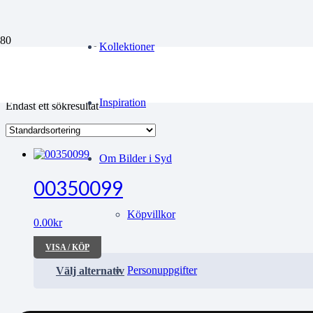
scoute
Kollektioner
Inspiration
Endast ett sökresultat
Om Bilder i Syd
00350099
Köpvillkor
0.00
kr
VISA / KÖP
Personuppgifter
Välj alternativ