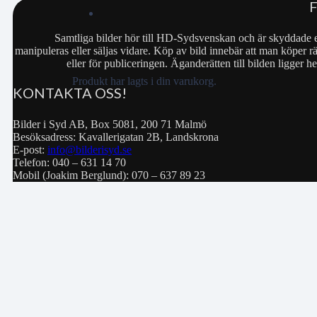
Samtliga bilder hör till HD-Sydsvenskan och är skyddade e
manipuleras eller säljas vidare. Köp av bild innebär att man köper rä
eller för publiceringen. Äganderätten till bilden ligger
Produkt
har lagts i din varukorg.
KONTAKTA OSS!
Bilder i Syd AB, Box 5081, 200 71 Malmö
Besöksadress: Kavallerigatan 2B, Landskrona
E-post:
info@bilderisyd.se
Telefon: 040 – 631 14 70
Mobil (Joakim Berglund): 070 – 637 89 23