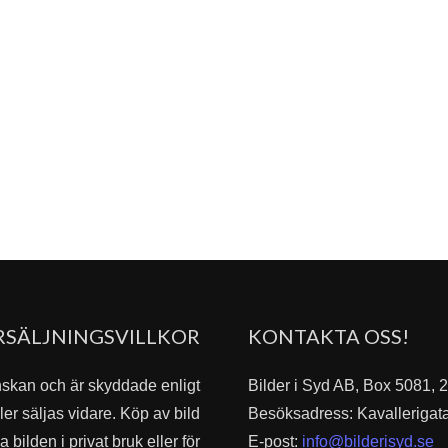
RSÄLJNINGSVILLKOR
KONTAKTA OSS!
nskan och är skyddade enligt
Bilder i Syd AB, Box 5081,
er säljas vidare. Köp av bild
Besöksadress: Kavallerigat
bilden i privat bruk eller för
E-post:
info@bilderisyd.se