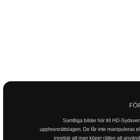
FÖ
Samtliga bilder hör till HD-Sydsve
upphovsrättslagen. De får inte manipuleras ell
innebär att man köper rätten att använda 