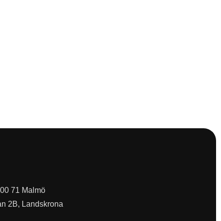
 200 71 Malmö
an 2B, Landskrona