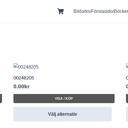
Bildarkiv
Förstasidor
Böcke
00248205
0.00
kr
VISA / KÖP
Välj alternativ