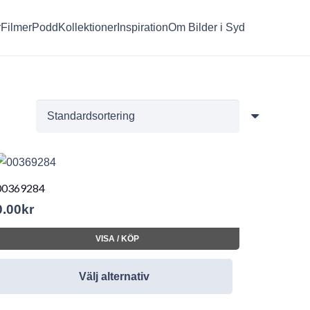
r
Filmer
Podd
Kollektioner
Inspiration
Om Bilder i Syd
00369284
0.00
kr
VISA / KÖP
Välj alternativ