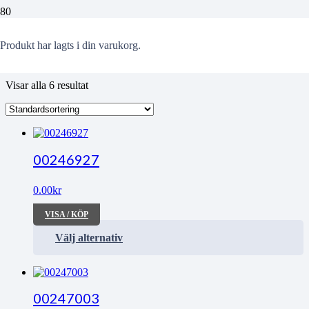
Sk
Produkt
har lagts i din varukorg.
Visar alla 6 resultat
00246927
0.00
kr
VISA / KÖP
Välj alternativ
00247003