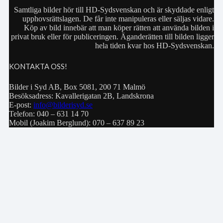
Samtliga bilder hör till HD-Sydsvenskan och är skyddade enligt
upphovsrättslagen. De får inte manipuleras eller säljas vidare.
Köp av bild innebär att man köper rätten att använda bilden i
privat bruk eller för publiceringen. Äganderätten till bilden ligger
hela tiden kvar hos HD-Sydsvenskan.
KONTAKTA OSS!
Bilder i Syd AB, Box 5081, 200 71 Malmö
Besöksadress: Kavallerigatan 2B, Landskrona
E-post:
info@bilderisyd.se
Telefon: 040 – 631 14 70
Mobil (Joakim Berglund): 070 – 637 89 23