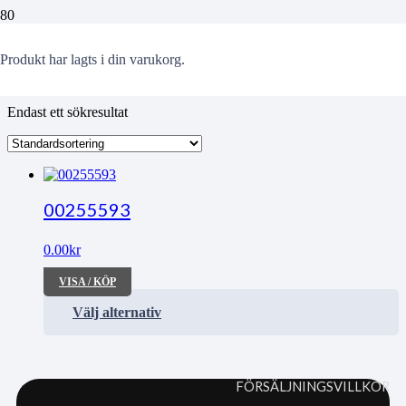
Skantze
Produkt
har lagts i din varukorg.
Endast ett sökresultat
00255593
0.00
kr
VISA / KÖP
Välj alternativ
FÖRSÄLJNINGSVILLKOR