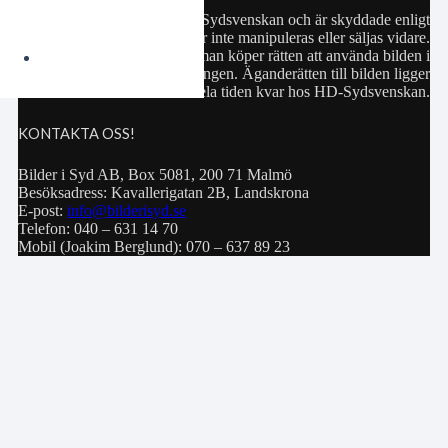
Samtliga bilder hör till HD-Sydsvenskan och är skyddade enligt
upphovsrättslagen. De får inte manipuleras eller säljas vidare.
Köp av bild innebär att man köper rätten att använda bilden i
privat bruk eller för publiceringen. Äganderätten till bilden ligger
hela tiden kvar hos HD-Sydsvenskan.
KONTAKTA OSS!
Bilder i Syd AB, Box 5081, 200 71 Malmö
Besöksadress: Kavallerigatan 2B, Landskrona
E-post:
info@bilderisyd.se
Telefon: 040 – 631 14 70
Mobil (Joakim Berglund): 070 – 637 89 23