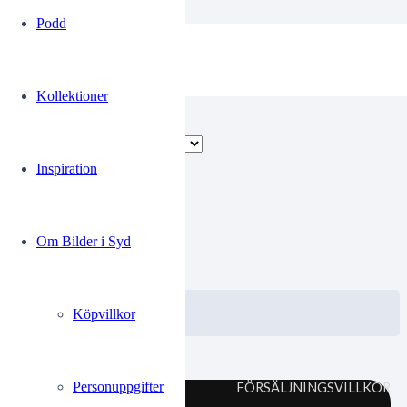
Podd
skarven
Kollektioner
Endast ett sökresultat
Inspiration
00368242
Om Bilder i Syd
0.00
kr
VISA / KÖP
Välj alternativ
Köpvillkor
Personuppgifter
FÖRSÄLJNINGSVILLKOR