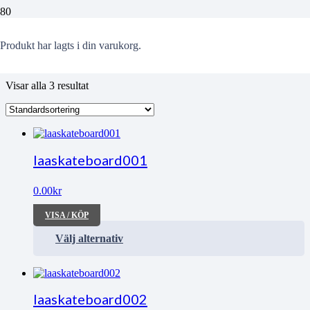
Skateboardbana
Produkt
har lagts i din varukorg.
Visar alla 3 resultat
laaskateboard001
0.00
kr
VISA / KÖP
Välj alternativ
laaskateboard002