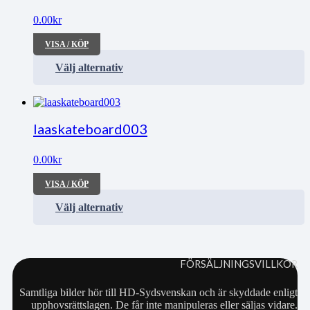
0.00
kr
VISA / KÖP
Välj alternativ
laaskateboard003
0.00
kr
VISA / KÖP
Välj alternativ
FÖRSÄLJNINGSVILLKOR
Samtliga bilder hör till HD-Sydsvenskan och är skyddade enligt
upphovsrättslagen. De får inte manipuleras eller säljas vidare.