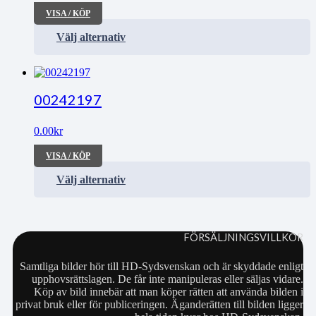
VISA / KÖP
Välj alternativ
00242197
0.00
kr
VISA / KÖP
Välj alternativ
FÖRSÄLJNINGSVILLKOR
Samtliga bilder hör till HD-Sydsvenskan och är skyddade enligt
upphovsrättslagen. De får inte manipuleras eller säljas vidare.
Köp av bild innebär att man köper rätten att använda bilden i
privat bruk eller för publiceringen. Äganderätten till bilden ligger