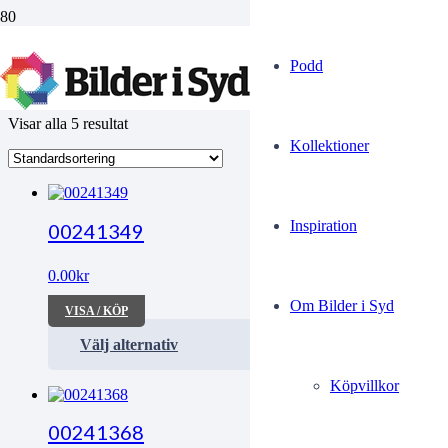
Skottland-Sverige
Podd
Visar alla 5 resultat
Kollektioner
Inspiration
00241349
0.00
kr
Om Bilder i Syd
VISA / KÖP
Välj alternativ
Köpvillkor
00241368