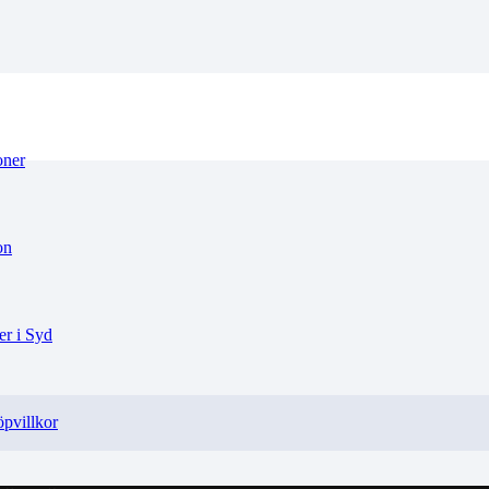
oner
on
r i Syd
pvillkor