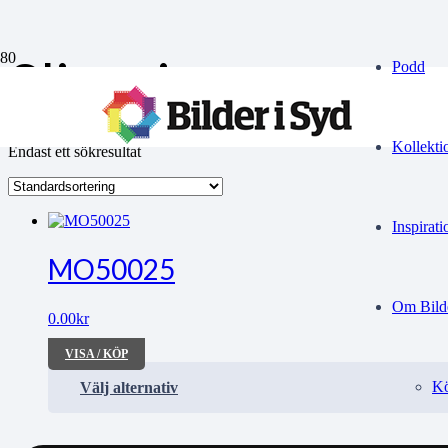
Sliperier
Podd
Kollekti
Endast ett sökresultat
Inspirati
MO50025
Om Bilde
0.00
kr
VISA / KÖP
Kö
Välj alternativ