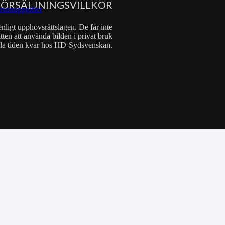
FÖRSÄLJNINGSVILLKOR
rsonuppgifter
nligt upphovsrättslagen. De får inte
tten att använda bilden i privat bruk
 hela tiden kvar hos HD-Sydsvenskan.