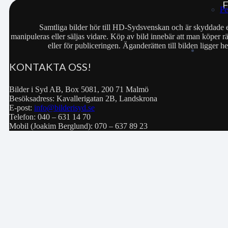
Pe
Samtliga bilder hör till HD-Sydsvenskan och är skyddade e
manipuleras eller säljas vidare. Köp av bild innebär att man köper rä
eller för publiceringen. Äganderätten till bilden ligger
KONTAKTA OSS!
Bilder i Syd AB, Box 5081, 200 71 Malmö
Besöksadress: Kavallerigatan 2B, Landskrona
E-post:
info@bilderisyd.se
Telefon: 040 – 631 14 70
Mobil (Joakim Berglund): 070 – 637 89 23