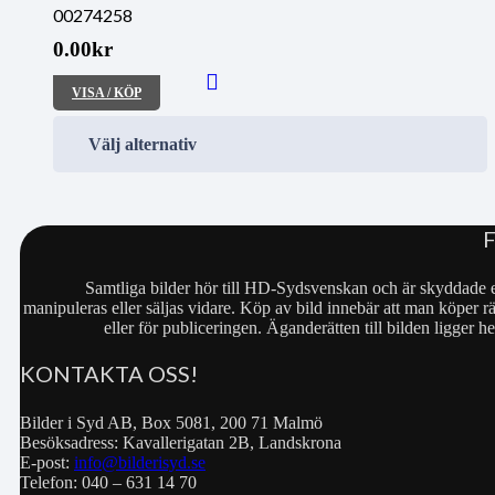
00274258
0.00
kr
VISA / KÖP
Välj alternativ
Samtliga bilder hör till HD-Sydsvenskan och är skyddade e
manipuleras eller säljas vidare. Köp av bild innebär att man köper rä
eller för publiceringen. Äganderätten till bilden ligger
KONTAKTA OSS!
Bilder i Syd AB, Box 5081, 200 71 Malmö
Besöksadress: Kavallerigatan 2B, Landskrona
E-post:
info@bilderisyd.se
Telefon: 040 – 631 14 70