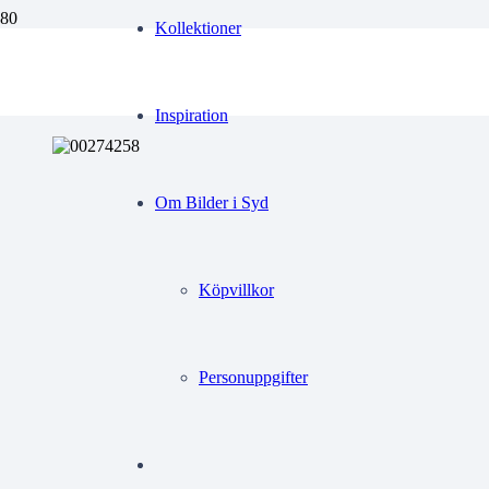
Kollektioner
slitna
Endast ett sökresultat
Inspiration
Om Bilder i Syd
Köpvillkor
Personuppgifter