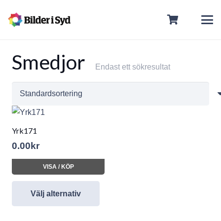
Smedjor
Endast ett sökresultat
Yrk171
0.00
kr
VISA / KÖP
Välj alternativ