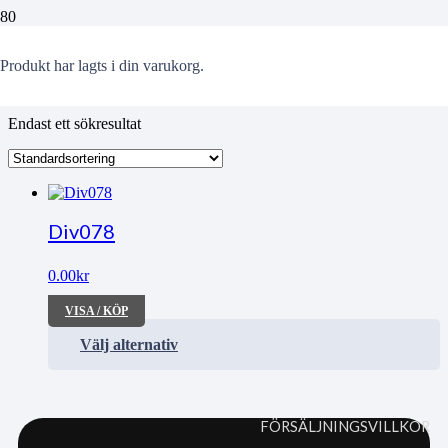
Smörrebröd
Produkt
har lagts i din varukorg.
Endast ett sökresultat
Div078
0.00
kr
VISA / KÖP
Välj alternativ
FÖRSÄLJNINGSVILLKOR