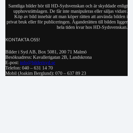
Samtliga bilder hör till HD-Sydsvenskan och är skyddade enligt
upphovsrättslagen. De får inte manipuleras eller säljas vidare.
Köp av bild innebär att man köper rätten att använda bilden i
privat bruk eller för publiceringen. Äganderätten till bilden ligger
hela tiden kvar hos HD-Sydsvenskan.
KONTAKTA OSS!
Bilder i Syd AB, Box 5081, 200 71 Malmö
Besöksadress: Kavallerigatan 2B, Landskrona
E-post:
info@bilderisyd.se
Telefon: 040 – 631 14 70
Mobil (Joakim Berglund): 070 – 637 89 23