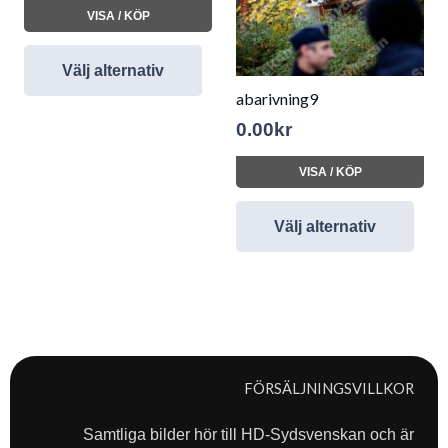
VISA / KÖP
Välj alternativ
abarivning9
0.00
kr
VISA / KÖP
Välj alternativ
FÖRSÄLJNINGSVILLKOR
Samtliga bilder hör till HD-Sydsvenskan och är