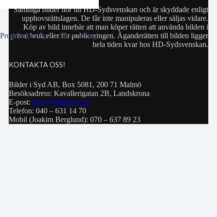
Samtliga bilder hör till HD-Sydsvenskan och är skyddade enligt
upphovsrättslagen. De får inte manipuleras eller säljas vidare.
Köp av bild innebär att man köper rätten att använda bilden i
privat bruk eller för publiceringen. Äganderätten till bilden ligger
Produkt
har lagts i din varukorg.
hela tiden kvar hos HD-Sydsvenskan.
KONTAKTA OSS!
Bilder i Syd AB, Box 5081, 200 71 Malmö
Besöksadress: Kavallerigatan 2B, Landskrona
E-post:
info@bilderisyd.se
Telefon: 040 – 631 14 70
Mobil (Joakim Berglund): 070 – 637 89 23