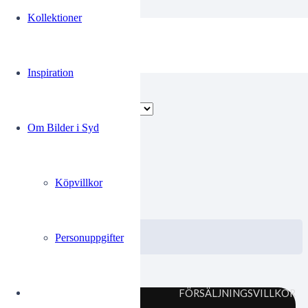
Kollektioner
Snöplogar
Inspiration
Endast ett sökresultat
Om Bilder i Syd
skanerep 05
Köpvillkor
0.00
kr
VISA / KÖP
Välj alternativ
Personuppgifter
FÖRSÄLJNINGSVILLKOR