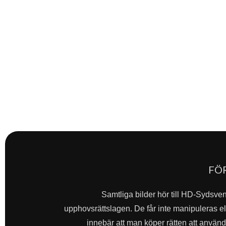
FÖ
Samtliga bilder hör till HD-Sydsve
upphovsrättslagen. De får inte manipuleras ell
innebär att man köper rätten att använda 