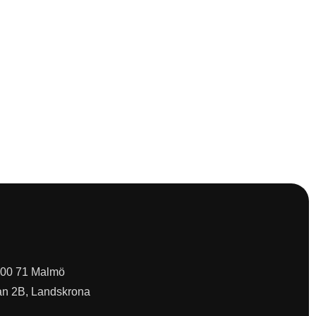
 200 71 Malmö
an 2B, Landskrona