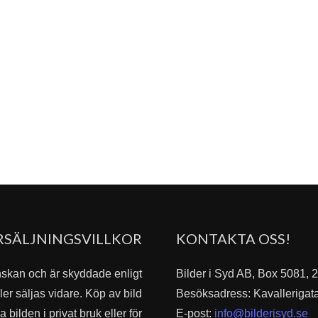
RSÄLJNINGSVILLKOR
KONTAKTA OSS!
nskan och är skyddade enligt
Bilder i Syd AB, Box 5081,
er säljas vidare. Köp av bild
Besöksadress: Kavallerigat
bilden i privat bruk eller för
E-post:
info@bilderisyd.se