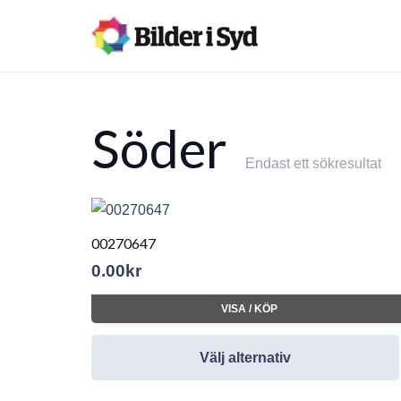
Söder
Endast ett sökresultat
00270647
0.00
kr
VISA / KÖP
Välj alternativ