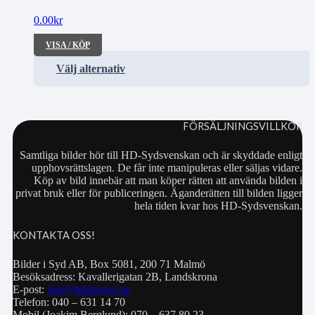
0.00
kr
VISA / KÖP
Välj alternativ
FÖRSÄLJNINGSVILLKOR
Samtliga bilder hör till HD-Sydsvenskan och är skyddade enligt
upphovsrättslagen. De får inte manipuleras eller säljas vidare.
Köp av bild innebär att man köper rätten att använda bilden i
privat bruk eller för publiceringen. Äganderätten till bilden ligger
hela tiden kvar hos HD-Sydsvenskan.
KONTAKTA OSS!
Bilder i Syd AB, Box 5081, 200 71 Malmö
Besöksadress: Kavallerigatan 2B, Landskrona
E-post:
info@bilderisyd.se
Telefon: 040 – 631 14 70
Mobil (Joakim Berglund): 070 – 637 89 23