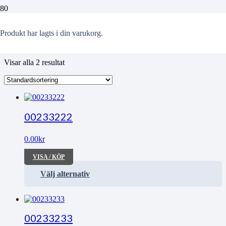
Solförmörkelse
Produkt
har lagts i din varukorg.
Visar alla 2 resultat
00233222
0.00
kr
VISA / KÖP
Välj alternativ
00233233