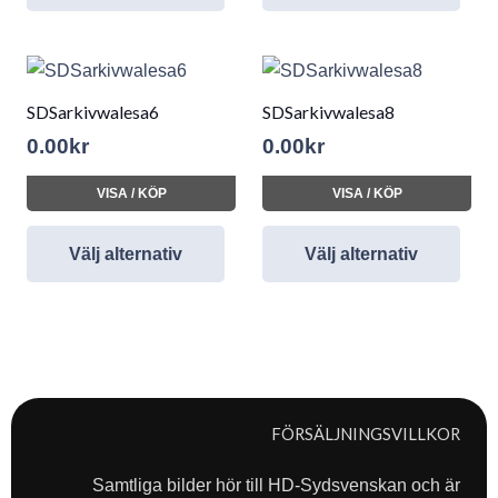
SDSarkivwalesa6
SDSarkivwalesa8
0.00
kr
0.00
kr
VISA / KÖP
VISA / KÖP
Välj alternativ
Välj alternativ
FÖRSÄLJNINGSVILLKOR
Samtliga bilder hör till HD-Sydsvenskan och är