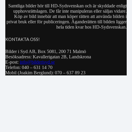
Samtliga bilder hör till HD-Sydsvenskan och är skyddade enligt
upphovsrättslagen. De får inte manipuleras eller säljas vidare.
Köp av bild innebär att man köper rätten att använda bilden i
privat bruk eller för publiceringen. Äganderätten till bilden ligger
hela tiden kvar hos HD-Sydsvenskan.
KONTAKTA OSS!
Bilder i Syd AB, Box 5081, 200 71 Malmö
Besöksadress: Kavallerigatan 2B, Landskrona
E-post:
info@bilderisyd.se
Telefon: 040 – 631 14 70
Mobil (Joakim Berglund): 070 – 637 89 23