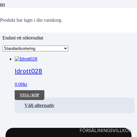
Sparbankscupen
Produkt
har lagts i din varukorg.
Endast ett sökresultat
Idrott028
0.00
kr
VISA / KÖP
Välj alternativ
FÖRSÄLJNINGSVILLKOR