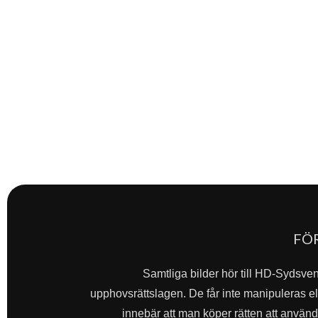
FÖ
Samtliga bilder hör till HD-Sydsve
upphovsrättslagen. De får inte manipuleras ell
innebär att man köper rätten att använda 