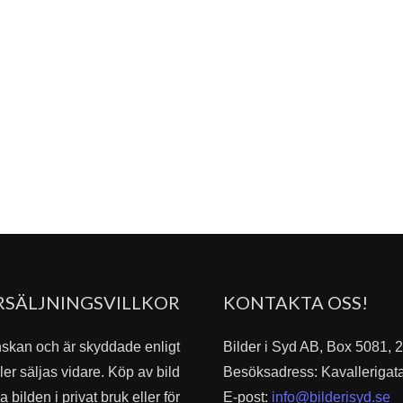
RSÄLJNINGSVILLKOR
KONTAKTA OSS!
nskan och är skyddade enligt
Bilder i Syd AB, Box 5081,
er säljas vidare. Köp av bild
Besöksadress: Kavallerigat
bilden i privat bruk eller för
E-post:
info@bilderisyd.se