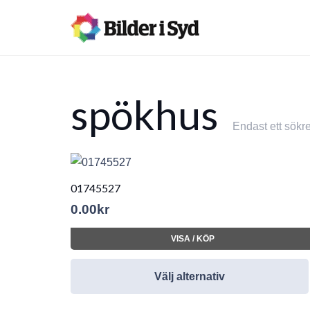
spökhus
Endast ett sökre
01745527
0.00
kr
VISA / KÖP
Välj alternativ