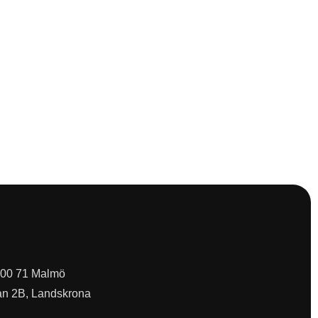
 200 71 Malmö
an 2B, Landskrona