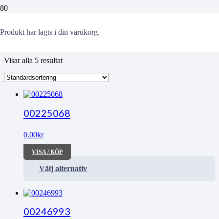
Stadshypotek
Produkt
har lagts i din varukorg.
Visar alla 5 resultat
00225068
0.00
kr
VISA / KÖP
Välj alternativ
00246993