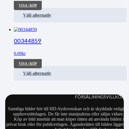
VISA / KÖP
Välj alternativ
00344859
0.00
kr
VISA / KÖP
Välj alternativ
FÖRSÄLJNINGSVILLKOR
Samtliga bilder hör till HD-Sydsvenskan och är skyddade enligt
upphovsrättslagen. De får inte manipuleras eller säljas vidare.
Köp av bild innebär att man köper rätten att använda bilden i
privat bruk eller för publiceringen. Äganderätten till bilden ligger