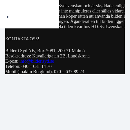
Samtliga bilder hör till HD-Sydsvenskan och är skyddade enligt
upphovsrättslagen. De får inte manipuleras eller säljas vidare.
Köp av bild innebär att man köper rätten att använda bilden i
privat bruk eller för publiceringen. Äganderätten till bilden ligger
hela tiden kvar hos HD-Sydsvenskan.
KONTAKTA OSS!
Bilder i Syd AB, Box 5081, 200 71 Malmö
Besöksadress: Kavallerigatan 2B, Landskrona
E-post:
info@bilderisyd.se
Telefon: 040 – 631 14 70
Mobil (Joakim Berglund): 070 – 637 89 23