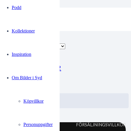
Podd
Stämningsbilder
Kollektioner
Endast ett sökresultat
Inspiration
SDSarkivkrigg 5 2
Om Bilder i Syd
0.00
kr
VISA / KÖP
Välj alternativ
Köpvillkor
Personuppgifter
FÖRSÄLJNINGSVILLKOR