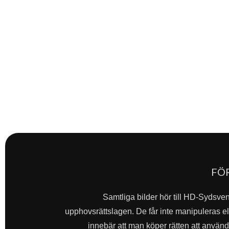
FÖ
Samtliga bilder hör till HD-Sydsve
upphovsrättslagen. De får inte manipuleras ell
innebär att man köper rätten att använda 