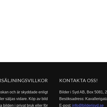
RSÄLJNINGSVILLKOR
KONTAKTA OSS!
nskan och är skyddade enligt
Bilder i Syd AB, Box 5081,
er säljas vidare. Köp av bild
Besöksadress: Kavallerigat
bilden i privat bruk eller för
E-post:
info@bilderisyd.se