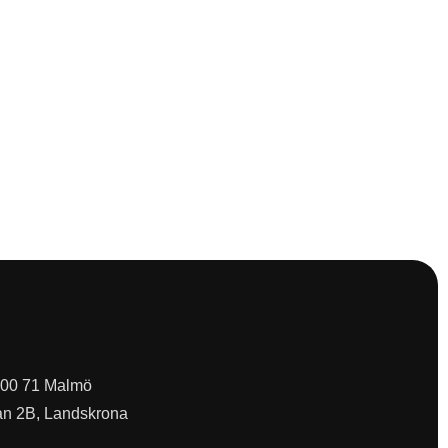
 200 71 Malmö
an 2B, Landskrona