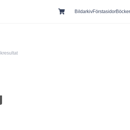
Bildarkiv
Förstasidor
Böcke
kresultat