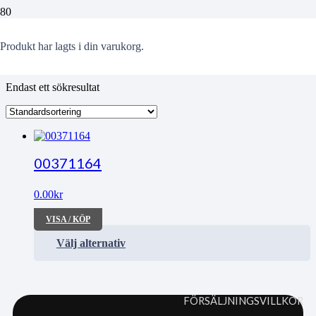
Strandbergh
Produkt
har lagts i din varukorg.
Endast ett sökresultat
00371164
0.00
kr
VISA / KÖP
Välj alternativ
FÖRSÄLJNINGSVILLKOR