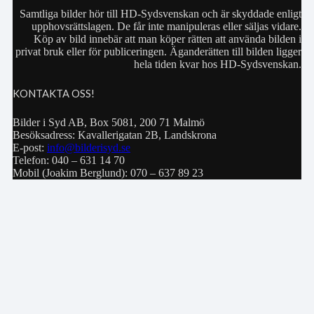
Samtliga bilder hör till HD-Sydsvenskan och är skyddade enligt
upphovsrättslagen. De får inte manipuleras eller säljas vidare.
Köp av bild innebär att man köper rätten att använda bilden i
privat bruk eller för publiceringen. Äganderätten till bilden ligger
hela tiden kvar hos HD-Sydsvenskan.
KONTAKTA OSS!
Bilder i Syd AB, Box 5081, 200 71 Malmö
Besöksadress: Kavallerigatan 2B, Landskrona
E-post:
info@bilderisyd.se
Telefon: 040 – 631 14 70
Mobil (Joakim Berglund): 070 – 637 89 23