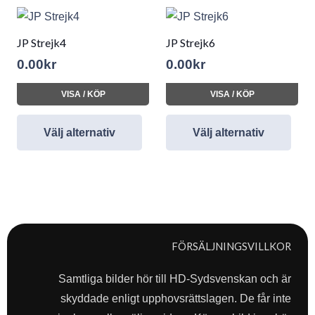
JP Strejk4
JP Strejk6
0.00
kr
0.00
kr
VISA / KÖP
VISA / KÖP
Välj alternativ
Välj alternativ
FÖRSÄLJNINGSVILLKOR
Samtliga bilder hör till HD-Sydsvenskan och är
skyddade enligt upphovsrättslagen. De får inte