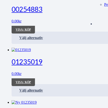
Pe
00254883
0.00
kr
VISA / KÖP
Välj alternativ
01235019
0.00
kr
VISA / KÖP
Välj alternativ