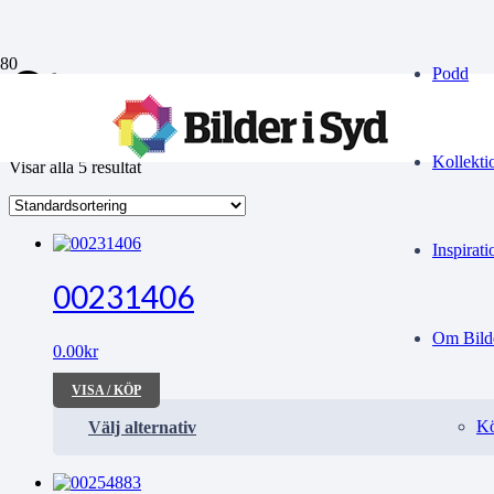
Stress
Podd
Kollekti
Visar alla 5 resultat
Inspirati
00231406
Om Bilde
0.00
kr
VISA / KÖP
Kö
Välj alternativ