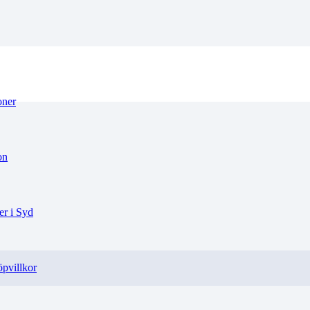
oner
on
r i Syd
pvillkor