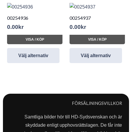
00254936
00254937
0.00
kr
0.00
kr
VISA / KÖP
VISA / KÖP
Välj alternativ
Välj alternativ
FÖRSÄLJNINGSVILLKOR
Samtliga bilder hör till HD-Sydsvenskan och är
skyddade enligt upphovsrättslagen. De får inte