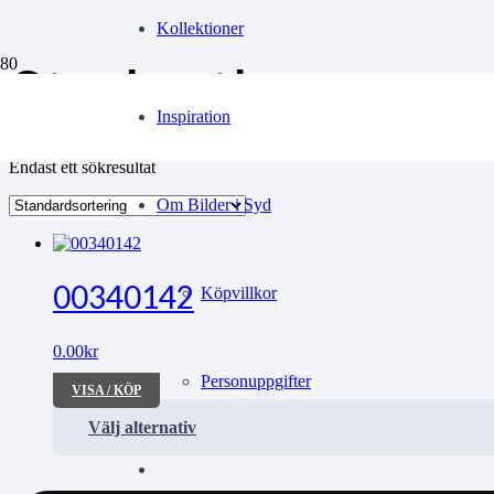
Kollektioner
Studenthem
Inspiration
Endast ett sökresultat
Om Bilder i Syd
00340142
Köpvillkor
0.00
kr
Personuppgifter
VISA / KÖP
Välj alternativ