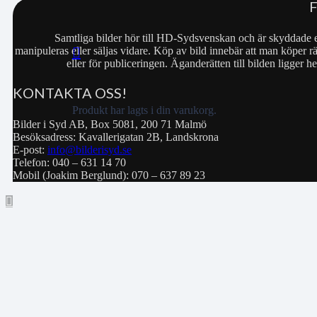
Samtliga bilder hör till HD-Sydsvenskan och är skyddade e
manipuleras eller säljas vidare. Köp av bild innebär att man köper rä
eller för publiceringen. Äganderätten till bilden ligger
KONTAKTA OSS!
Produkt
har lagts i din varukorg.
Bilder i Syd AB, Box 5081, 200 71 Malmö
Besöksadress: Kavallerigatan 2B, Landskrona
E-post:
info@bilderisyd.se
Telefon: 040 – 631 14 70
Mobil (Joakim Berglund): 070 – 637 89 23