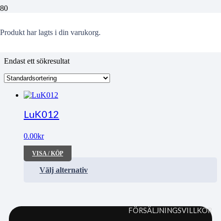
Studieskulder
Produkt
har lagts i din varukorg.
Endast ett sökresultat
LuK012
0.00
kr
VISA / KÖP
Välj alternativ
FÖRSÄLJNINGSVILLKOR