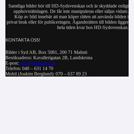
Samtliga bilder hör till HD-Sydsvenskan och är skyddade enligt
upphovsrättslagen. De får inte manipuleras eller säljas vidare.
Köp av bild innebär att man köper rätten att använda bilden i
privat bruk eller för publiceringen. Äganderätten till bilden ligger
hela tiden kvar hos HD-Sydsvenskan.
KONTAKTA OSS!
Bilder i Syd AB, Box 5081, 200 71 Malmö
Besöksadress: Kavallerigatan 2B, Landskrona
E-post:
info@bilderisyd.se
Telefon: 040 – 631 14 70
Mobil (Joakim Berglund): 070 – 637 89 23