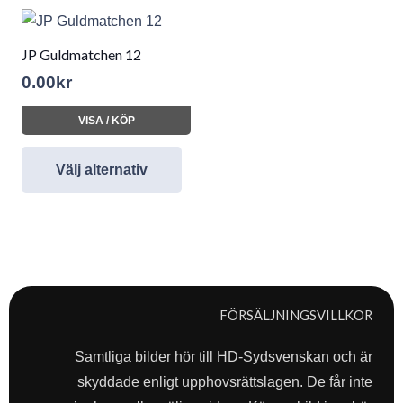
JP Guldmatchen 12
0.00
kr
VISA / KÖP
Välj alternativ
FÖRSÄLJNINGSVILLKOR
Samtliga bilder hör till HD-Sydsvenskan och är
skyddade enligt upphovsrättslagen. De får inte