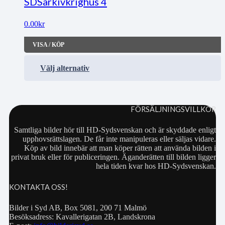
SDSarkivkrighus 4
0.00
kr
VISA / KÖP
Välj alternativ
FÖRSÄLJNINGSVILLKOR
Samtliga bilder hör till HD-Sydsvenskan och är skyddade enligt
upphovsrättslagen. De får inte manipuleras eller säljas vidare.
Köp av bild innebär att man köper rätten att använda bilden i
privat bruk eller för publiceringen. Äganderätten till bilden ligger
hela tiden kvar hos HD-Sydsvenskan.
KONTAKTA OSS!
Bilder i Syd AB, Box 5081, 200 71 Malmö
Besöksadress: Kavallerigatan 2B, Landskrona