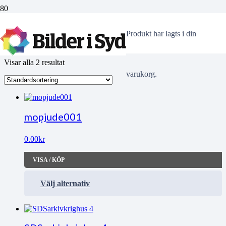
Synagogan
Produkt
har lagts i din
Visar alla 2 resultat
varukorg.
mopjude001
0.00
kr
VISA / KÖP
Välj alternativ