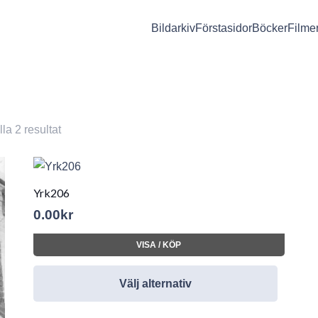
Bildarkiv
Förstasidor
Böcker
Filme
lla 2 resultat
Yrk206
0.00
kr
VISA / KÖP
Välj alternativ