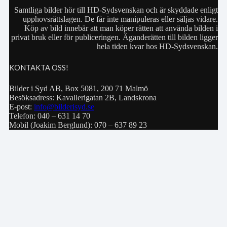
Samtliga bilder hör till HD-Sydsvenskan och är skyddade enligt
upphovsrättslagen. De får inte manipuleras eller säljas vidare.
Köp av bild innebär att man köper rätten att använda bilden i
privat bruk eller för publiceringen. Äganderätten till bilden ligger
hela tiden kvar hos HD-Sydsvenskan.
KONTAKTA OSS!
Bilder i Syd AB, Box 5081, 200 71 Malmö
Besöksadress: Kavallerigatan 2B, Landskrona
E-post:
info@bilderisyd.se
Telefon: 040 – 631 14 70
Mobil (Joakim Berglund): 070 – 637 89 23