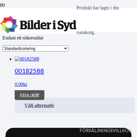
Produkt
har lagts i din
tävlingsbana
varukorg.
Endast ett sökresultat
00182588
0.00
kr
VISA / KÖP
Välj alternativ
FÖRSÄLJNINGSVILLKOR