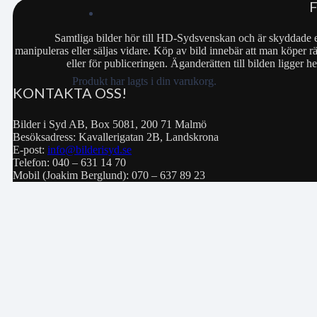
Samtliga bilder hör till HD-Sydsvenskan och är skyddade e
manipuleras eller säljas vidare. Köp av bild innebär att man köper rä
eller för publiceringen. Äganderätten till bilden ligger
Produkt
har lagts i din varukorg.
KONTAKTA OSS!
Bilder i Syd AB, Box 5081, 200 71 Malmö
Besöksadress: Kavallerigatan 2B, Landskrona
E-post:
info@bilderisyd.se
Telefon: 040 – 631 14 70
Mobil (Joakim Berglund): 070 – 637 89 23