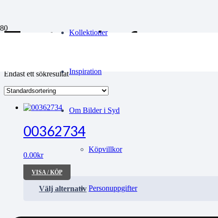
Teaterchefen
Kollektioner
Inspiration
Endast ett sökresultat
Om Bilder i Syd
00362734
Köpvillkor
0.00
kr
VISA / KÖP
Personuppgifter
Välj alternativ