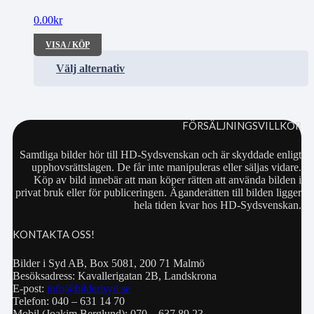
0.00
kr
VISA / KÖP
Välj alternativ
FÖRSÄLJNINGSVILLKOR
Samtliga bilder hör till HD-Sydsvenskan och är skyddade enligt
upphovsrättslagen. De får inte manipuleras eller säljas vidare.
Köp av bild innebär att man köper rätten att använda bilden i
privat bruk eller för publiceringen. Äganderätten till bilden ligger
hela tiden kvar hos HD-Sydsvenskan.
KONTAKTA OSS!
Bilder i Syd AB, Box 5081, 200 71 Malmö
Besöksadress: Kavallerigatan 2B, Landskrona
E-post:
info@bilderisyd.se
Telefon: 040 – 631 14 70
Mobil (Joakim Berglund): 070 – 637 89 23