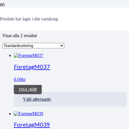
Tegel
Produkt
har lagts i din varukorg.
Visar alla 2 resultat
ForetagM037
0.00
kr
VISA / KÖP
Välj alternativ
ForetagM039