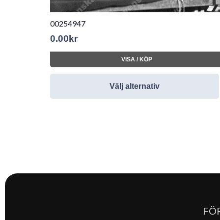
00254947
0.00
kr
VISA / KÖP
Välj alternativ
FÖ