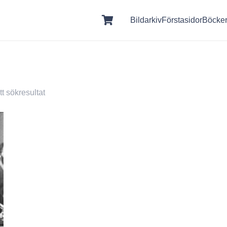
Bildarkiv
Förstasidor
Böcke
t sökresultat