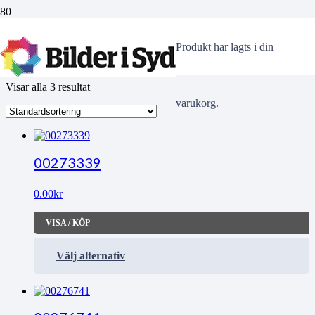
tidig
Produkt
har lagts i din
Visar alla 3 resultat
varukorg.
00273339
0.00
kr
VISA / KÖP
Välj alternativ