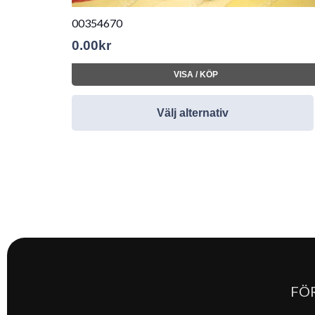
00354670
0.00
kr
VISA / KÖP
Välj alternativ
FÖ