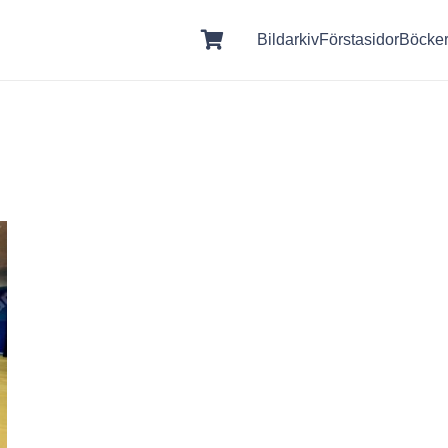
Bildarkiv
Förstasidor
Böcke