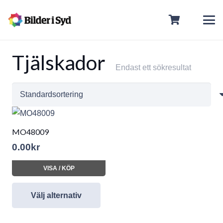
Tjälskador
Endast ett sökresultat
MO48009
0.00
kr
VISA / KÖP
Välj alternativ