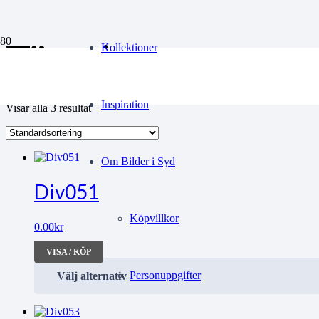
Törstiga
Kollektioner
Inspiration
Visar alla 3 resultat
Om Bilder i Syd
Div051
Köpvillkor
0.00
kr
VISA / KÖP
Personuppgifter
Välj alternativ