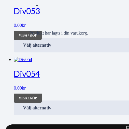
Div053
0.00
kr
Produkt
har lagts i din varukorg.
VISA / KÖP
Välj alternativ
Div054
0.00
kr
VISA / KÖP
Välj alternativ