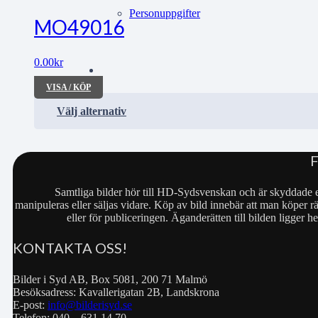
Personuppgifter
MO49016
0.00
kr
VISA / KÖP
Välj alternativ
Samtliga bilder hör till HD-Sydsvenskan och är skyddade e
manipuleras eller säljas vidare. Köp av bild innebär att man köper rä
eller för publiceringen. Äganderätten till bilden ligger
KONTAKTA OSS!
Bilder i Syd AB, Box 5081, 200 71 Malmö
Besöksadress: Kavallerigatan 2B, Landskrona
E-post:
info@bilderisyd.se
Telefon: 040 – 631 14 70