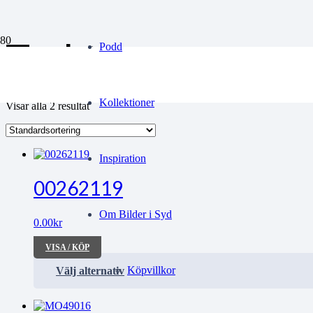
Traktor
Podd
Kollektioner
Visar alla 2 resultat
Inspiration
00262119
Om Bilder i Syd
0.00
kr
VISA / KÖP
Köpvillkor
Välj alternativ