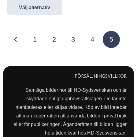
Välj alternativ
Sidnumrering
1
2
3
4
5
för
inlägg
FÖRSÄLJNINGSVILLKOR
Samtliga bilder hör till HD-Sydsvenskan och är
skyddade enligt upphovsrättslagen. De får inte
manipuleras eller säljas vidare. Köp av bild innebär
att man köper rätten att använda bilden i privat bruk
eller för publiceringen. Äganderätten till bilden ligger
hela tiden kvar hos HD-Sydsvenskan.