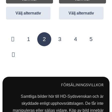
Välj alternativ
Välj alternativ
Sidnumrering
1
2
3
4
5
för
inlägg
FÖRSÄLJNINGSVILLKOR
Samtliga bilder hör till HD-Sydsvenskan och är
skyddade enligt upphovsrättslagen. De får inte
manipuleras eller säljas vidare. Köp av bild innebär